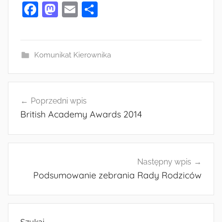
F
M
E
S
a
as
m
h
c
to
ai
ar
e
d
l
e
Komunikat Kierownika
b
o
o
n
Nawigacja
o
Poprzedni wpis
wpisu
British Academy Awards 2014
k
Następny wpis
Podsumowanie zebrania Rady Rodziców