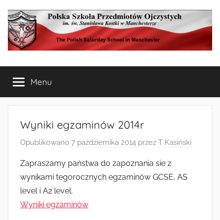
Przejdź
do
treści
Polska
The
Polish
Menu
Szkoła
Saturday
School
in
Przedmiotów
Manchester
Wyniki egzaminów 2014r
Ojczystych
Opublikowano
7 października 2014
przez
T Kasiński
w
Zapraszamy państwa do zapoznania sie z
wynikami tegorocznych egzaminów GCSE, AS
Manchesterze
level i A2 level.
Wyniki egzaminów