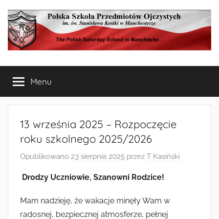
Przejdź
do
treści
Polska
The
Polish
Menu
Szkoła
Saturday
School
in
Przedmiotów
Manchester
13 września 2025 – Rozpoczęcie
Ojczystych
roku szkolnego 2025/2026
Opublikowano
23 sierpnia 2025
przez
T Kasiński
w
Drodzy Uczniowie, Szanowni Rodzice!
Manchesterze
Mam nadzieję, że wakacje minęły Wam w
radosnej, bezpiecznej atmosferze, pełnej