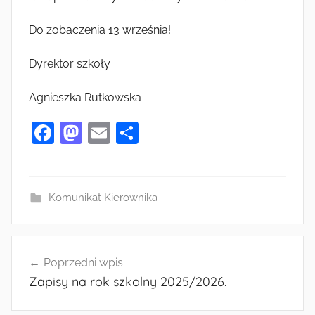
Do zobaczenia 13 września!
Dyrektor szkoły
Agnieszka Rutkowska
F
M
E
S
a
as
m
h
c
to
ai
ar
e
d
l
e
Komunikat Kierownika
b
o
o
n
Nawigacja
o
Poprzedni wpis
wpisu
Zapisy na rok szkolny 2025/2026.
k