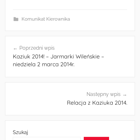
a
as
m
h
c
to
ai
ar
e
d
l
e
Komunikat Kierownika
b
o
o
n
Nawigacja
o
Poprzedni wpis
wpisu
Kaziuk 2014! – Jarmarki Wileńskie –
k
niedziela 2 marca 2014r.
Następny wpis
Relacja z Kaziuka 2014.
Szukaj