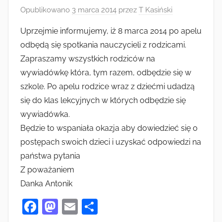
Opublikowano
3 marca 2014
przez
T Kasiński
Uprzejmie informujemy, iż 8 marca 2014 po apelu
odbędą się spotkania nauczycieli z rodzicami.
Zapraszamy wszystkich rodziców na
wywiadówkę która, tym razem, odbędzie się w
szkole. Po apelu rodzice wraz z dziećmi udadzą
się do klas lekcyjnych w których odbędzie się
wywiadówka.
Będzie to wspaniała okazja aby dowiedzieć się o
postępach swoich dzieci i uzyskać odpowiedzi na
państwa pytania
Z poważaniem
Danka Antonik
F
M
E
S