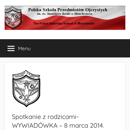
Przejdź
do
treści
Polska
The
Polish
Menu
Szkoła
Saturday
School
in
Przedmiotów
Manchester
Ojczystych
w
Manchesterze
Spotkanie z rodzicami-
WYWIADÓWKA – 8 marca 2014.