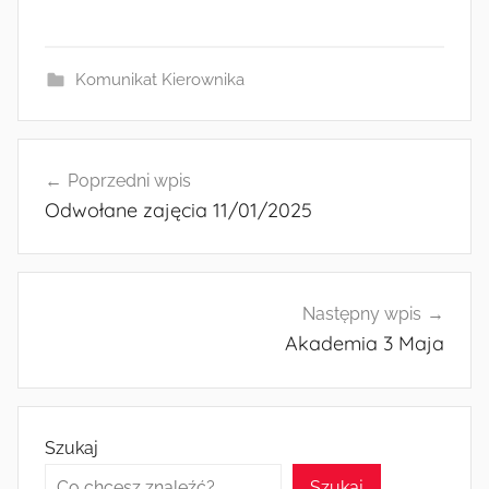
a
as
m
h
c
to
ai
ar
e
d
l
e
Komunikat Kierownika
b
o
o
n
Nawigacja
o
Poprzedni wpis
wpisu
Odwołane zajęcia 11/01/2025
k
Następny wpis
Akademia 3 Maja
Szukaj
Szukaj