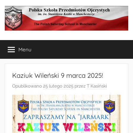
Przejdź
do
treści
Polska
The
Polish
Menu
Szkoła
Saturday
School
in
Przedmiotów
Manchester
Kaziuk Wileński 9 marca 2025!
Ojczystych
Opublikowano
25 lutego 2025
przez
T Kasiński
w
Manchesterze