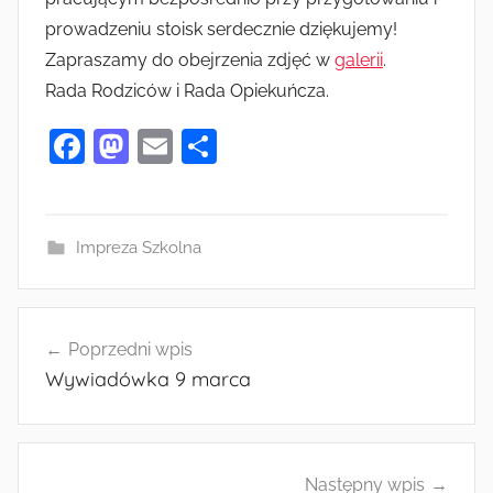
prowadzeniu stoisk serdecznie dziękujemy!
Zapraszamy do obejrzenia zdjęć w
galerii
.
Rada Rodziców i Rada Opiekuńcza.
F
M
E
S
a
as
m
h
c
to
ai
ar
e
d
l
e
Impreza Szkolna
b
o
o
n
Nawigacja
o
Poprzedni wpis
wpisu
Wywiadówka 9 marca
k
Następny wpis