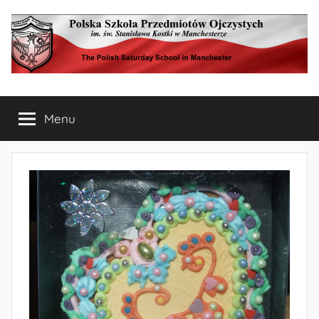
Przejdź
do
treści
Polska
The
Polish
Menu
Szkoła
Saturday
School
in
Przedmiotów
Manchester
Ojczystych
w
Manchesterze