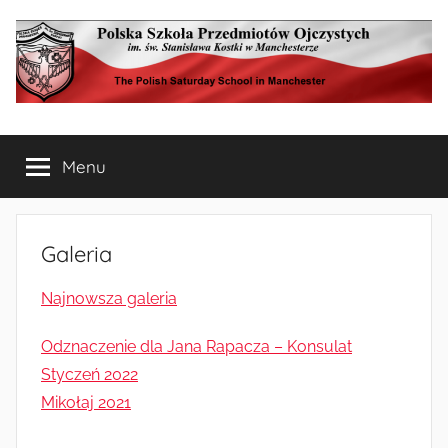
Przejdź
do
treści
Polska
The
Polish
Menu
Szkoła
Saturday
School
in
Przedmiotów
Manchester
Galeria
Ojczystych
Najnowsza galeria
w
Odznaczenie dla Jana Rapacza – Konsulat
Manchesterze
Styczeń 2022
Mikołaj 2021