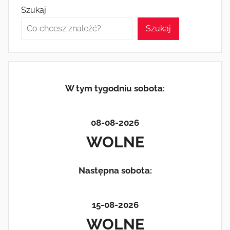
Szukaj
b
o
o
n
Szukaj
o
k
W tym tygodniu sobota:
08-08-2026
WOLNE
Następna sobota:
15-08-2026
WOLNE