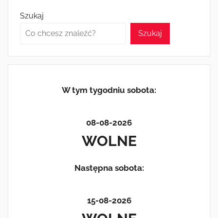
e
d
l
e
Szukaj
b
o
o
n
Szukaj
o
k
W tym tygodniu sobota:
08-08-2026
WOLNE
Następna sobota:
15-08-2026