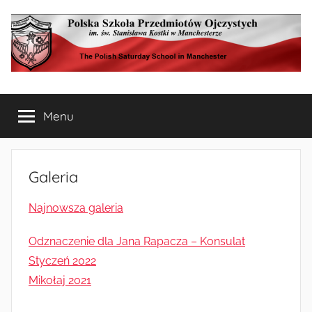
Przejdź
do
treści
Polska
The
Polish
Menu
Szkoła
Saturday
School
in
Przedmiotów
Manchester
Galeria
Ojczystych
Najnowsza galeria
w
Odznaczenie dla Jana Rapacza – Konsulat
Manchesterze
Styczeń 2022
Mikołaj 2021