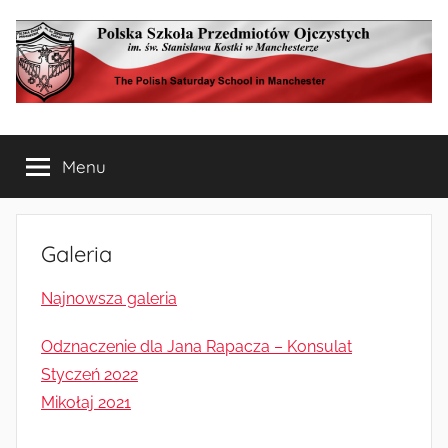
Przejdź
do
treści
Polska
The
Polish
Menu
Szkoła
Saturday
School
in
Przedmiotów
Manchester
Galeria
Ojczystych
Najnowsza galeria
w
Odznaczenie dla Jana Rapacza – Konsulat
Manchesterze
Styczeń 2022
Mikołaj 2021